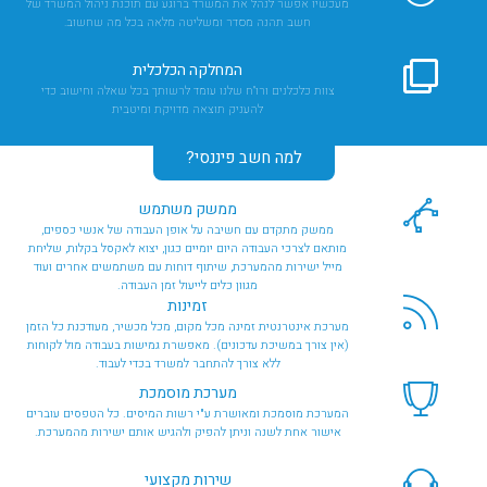
מעכשיו אפשר לנהל את המשרד ברוגע עם תוכנת ניהול המשרד של
חשב תהנה מסדר ומשליטה מלאה בכל מה שחשוב.
המחלקה הכלכלית
צוות כלכלנים ורו"ח שלנו עומד לרשותך בכל שאלה וחישוב כדי
להעניק תוצאה מדויקת ומיטבית
למה חשב פיננסי?
ממשק משתמש
ממשק מתקדם עם חשיבה על אופן העבודה של אנשי כספים,
מותאם לצרכי העבודה היום יומיים כגון, יצוא לאקסל בקלות, שליחת
מייל ישירות מהמערכת, שיתוף דוחות עם משתמשים אחרים ועוד
מגוון כלים לייעול זמן העבודה.
זמינות
מערכת אינטרנטית זמינה מכל מקום, מכל מכשיר, מעודכנת כל הזמן
(אין צורך במשיכת עדכונים). מאפשרת גמישות בעבודה מול לקוחות
ללא צורך להתחבר למשרד בכדי לעבוד.
מערכת מוסמכת
המערכת מוסמכת ומאושרת ע"י רשות המיסים. כל הטפסים עוברים
אישור אחת לשנה וניתן להפיק ולהגיש אותם ישירות מהמערכת.
שירות מקצועי